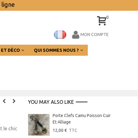
 ligne
0
MON COMPTE
 ET DÉCO
QUI SOMMES NOUS ?
YOU MAY ALSO LIKE
Porte Clefs Camu Poisson Cuir
Et Alliage
t le chic
12,00 €
TTC