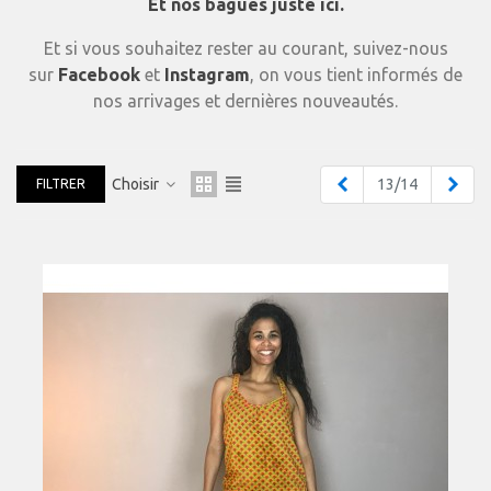
Et nos bagues juste ici.
Et si vous souhaitez rester au courant, suivez-nous
sur
Facebook
et
Instagram
, on vous tient informés de
nos arrivages et dernières nouveautés.
Précédent
Suiv
Choisir
13/14
FILTRER