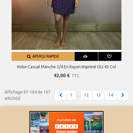
APERÇU RAPIDE
Robe Casual Manche 3/4 En Rayon Imprimé OLI 43 Col
Rond, Ceinture Amovible
42,00 €
TTC
Affichage 97-104 de 107
Précédent
Suiv
1
…
12
13
14
article(s)