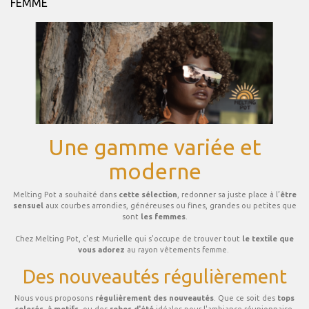
FEMME
Une gamme variée et
moderne
Melting Pot a souhaité dans
cette sélection
, redonner sa juste place à l’
être
sensuel
aux courbes arrondies, généreuses ou fines, grandes ou petites que
sont
les femmes
.
Chez Melting Pot, c'est Murielle qui s'occupe de trouver tout
le textile que
vous adorez
au rayon vêtements femme.
Des nouveautés régulièrement
Nous vous proposons
régulièrement des nouveautés
. Que ce soit des
tops
colorés, à motifs
, ou des
robes d'été
idéales pour l'ambiance réunionnaise,