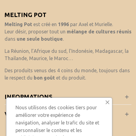
MELTING POT
Melting Pot
est créé en
1996
par Axel et Murielle.
Leur désir, proposer tout un
mélange de cultures réunis
dans
une seule boutique
.
La Réunion, l’Afrique du sud, l’Indonésie, Madagascar, la
Thaïlande, Maurice, le Maroc…
Des produits venus des 4 coins du monde, toujours dans
le respect du
bon goût
et du produit.
INFORMATIONS
Nous utilisons des cookies tiers pour
VOTRE COMPTE
améliorer votre expérience de
navigation, analyser le trafic du site et
personnaliser le contenu et les