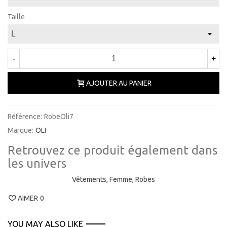
Taille
-
+
AJOUTER AU PANIER
Référence:
RobeOli7
Marque:
OLI
Retrouvez ce produit également dans
les univers
Vêtements,
Femme,
Robes
AIMER
0
YOU MAY ALSO LIKE