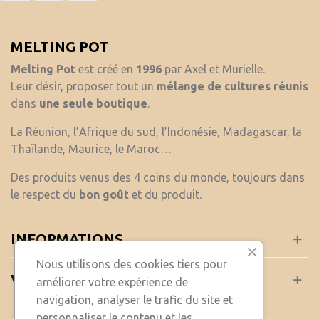
MELTING POT
Melting Pot
est créé en
1996
par Axel et Murielle.
Leur désir, proposer tout un
mélange de cultures réunis
dans
une seule boutique
.
La Réunion, l’Afrique du sud, l’Indonésie, Madagascar, la
Thaïlande, Maurice, le Maroc…
Des produits venus des 4 coins du monde, toujours dans
le respect du
bon goût
et du produit.
INFORMATIONS
Nous utilisons des cookies tiers pour
VOTRE COMPTE
améliorer votre expérience de
navigation, analyser le trafic du site et
personnaliser le contenu et les