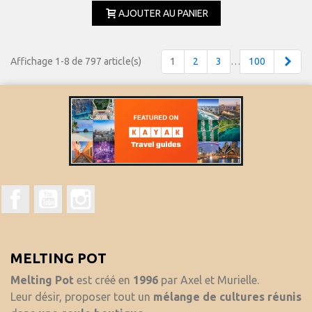
AJOUTER AU PANIER
Suiv
Affichage 1-8 de 797 article(s)
1
2
3
…
100
Facebook
YouTube
Instagram
MELTING POT
Melting Pot
est créé en
1996
par Axel et Murielle.
Leur désir, proposer tout un
mélange de cultures réunis