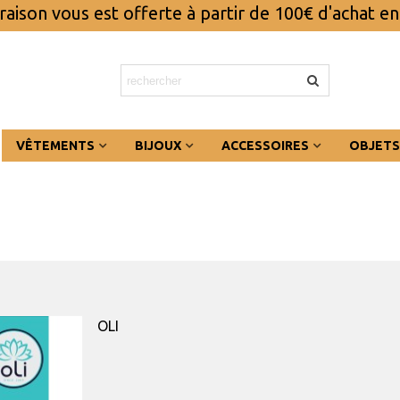
vraison vous est offerte à partir de 100€ d'achat en
VÊTEMENTS
BIJOUX
ACCESSOIRES
OBJETS
OLI