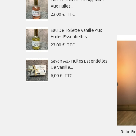
OLI 
Aux Huiles...
D
23,00 €
TTC
6
Eau De Toilette Vanille Aux
S
Huiles Essentielles...
D
23,00 €
TTC
6
Savon Aux Huiles Essentielles
E
De Vanille...
A
6,00 €
TTC
2
Robe Bu
AP