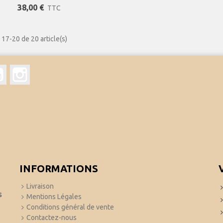
ante, Aux Imprimés Tendances,
38,00 €
TTC
 Et Empiècement À Nouer Au Dos
 17-20 de 20 article(s)
book
YouTube
Instagram
INFORMATIONS
Livraison
s
Mentions Légales
Conditions général de vente
Contactez-nous