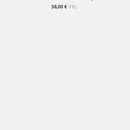
di Évasé
Chic, Élégante, Aux Imprimés Tendances,
38,00 €
TTC
Smocks, Et Empiècements À Nouer Au Dos