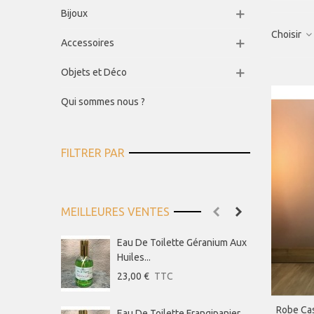
Bijoux
Choisir
Accessoires
Objets et Déco
Qui sommes nous ?
FILTRER PAR
MEILLEURES VENTES
Eau De Toilette Géranium Aux
S
Huiles...
D
23,00 €
TTC
6
Robe Ca
AP
Eau De Toilette Frangipanier
S