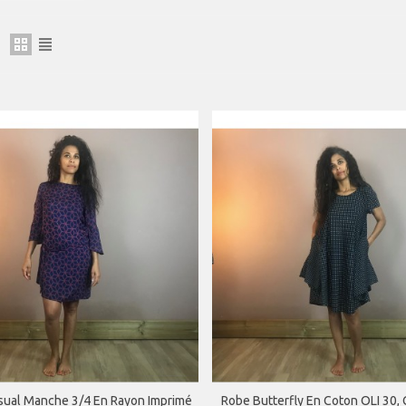
avon Aux Huiles Essentielles
e Frangipanier...
,00 €
TTC
sual Manche 3/4 En Rayon Imprimé
Robe Butterfly En Coton OLI 30, 
ERÇU RAPIDE
APERÇU RAPIDE
avon Aux Huiles Essentielles