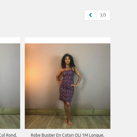
Précédent
3/3
Col Rond,
Robe Bustier En Coton OLI 1M Longue,
APERÇU RAPIDE